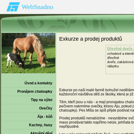
WebSnadno
Exkurze a prodej produktů
Dřevěné dveře 
vchodové a interi
dřevěné
dveře, zakázková
nábytku
Úvod a kontakty
Exkurze po naší malé farmě bohužel neděláme, 
Pronájem chaloupky
každoroční návštěva dětí ze školky, která je j
Tipy na výlet
Těm, kteří jsou u nás - a mají pronajatou ch
pečivem nakrmíme ovečky, klisnu Áju, pokud j
Ovečky
chaloupky). Pes Míša se spíš přijde podívat na
Ája - kůň
Prodej produktů nenabízíme - nevyrábíme ovčí 
maso prodávat takto napřímo nelze, jehňata by
Kachny‚ husy
nepřípustné.
Aktuální dění