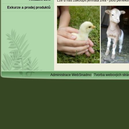
Lze u nás zakoupit jehňata živá - jsou perfekt
Exkurze a prodej produktů
Administrace WebSnadno
|
Tvorba webových str